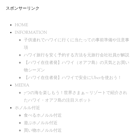
スポンサーリンク
HOME
INFORMATION
子供連れでハワイに行くに当たっての事前準備や注意事
項
ハワイ旅行を安く予約する方法を元旅行会社社員が解説
【ハワイ在住者発】ハワイ（オアフ島）の天気とお買い
物シーズン
【ハワイ在住者発】ハワイで安全にUberを使おう！
MEDIA
7つの海を楽しもう！世界さまぁ～リゾートで紹介され
たハワイ・オアフ島の注目スポット
ホノルル付近
食べるホノルル付近
遊ぶホノルル付近
買い物ホノルル付近