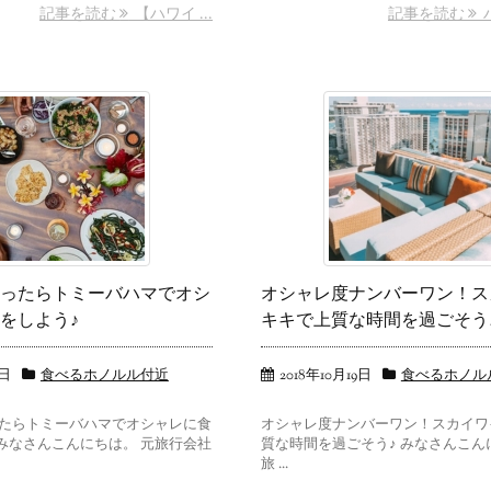
記事を読む
【ハワイ ...
記事を読む
ハ
ったらトミーバハマでオシ
オシャレ度ナンバーワン！ス
をしよう♪
キキで上質な時間を過ごそう
5日
食べるホノルル付近
2018年10月19日
食べるホノル
たらトミーバハマでオシャレに食
オシャレ度ナンバーワン！スカイワ
 みなさんこんにちは。 元旅行会社
質な時間を過ごそう♪ みなさんこん
旅 ...