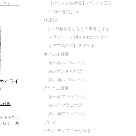
【ハワイ在住者発】ハワイで安全
ワイ ...
にUberを使おう！
MEDIA
7つの海を楽しもう！世界さまぁ
～リゾートで紹介されたハワイ・
オアフ島の注目スポット
ホノルル付近
食べるホノルル付近
遊ぶホノルル付近
買い物ホノルル付近
カイワイ
♪
アウラニ付近
食べるアウラニ付近
ル付近
遊ぶアウラニ付近
買い物アウラニ付近
イキキで上
ブログ
にちは。 元
ハワイ ディズニーが好き！