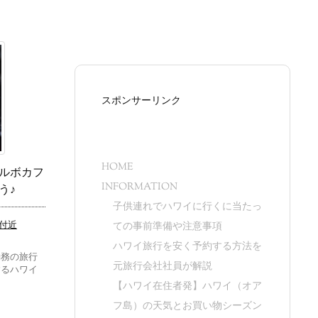
スポンサーリンク
HOME
ルボカフ
INFORMATION
う♪
子供連れでハワイに行くに当たっ
付近
ての事前準備や注意事項
ハワイ旅行を安く予約する方法を
勤務の旅行
元旅行会社社員が解説
するハワイ
【ハワイ在住者発】ハワイ（オア
フ島）の天気とお買い物シーズン