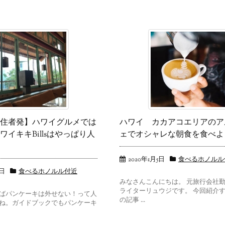
住者発】ハワイグルメでは
ハワイ カカアコエリアのア
ワイキキBillsはやっぱり人
ェでオシャレな朝食を食べよ
2020年1月5日
食べるホノルル
5日
食べるホノルル付近
みなさんこんにちは。 元旅行会社
ライターリュウジです。 今回紹介
ばパンケーキは外せない！って人
の記事 ...
ね。ガイドブックでもパンケーキ